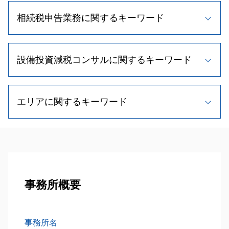
m&a メリット
相続税対策 不動産
資金調達 中小企業
自社株式 取得
相続税申告業務に関するキーワード
相続 手続き 費用
税理士 変更
事業承継 特徴
遺留分 法規
相続税 節税
事業承継 計画
相続時精算課税制度 メリット
顧問税理士 メリット
相続税 税率
事業承継 支援
相続時精算課税制度とは
節税 個人事業主
設備投資減税コンサルに関するキーワード
相続税 計算方法
事業譲渡 税金
相続人 範囲
記帳代行 種類
不動産 相続 期限
株式譲渡 手続き
二次相続 対策
税理士 顧問料 相場
相続税 控除 対象
株式交換 適格要件
税理士 メリット
相続手続き 期限
法人税 節税
相続税 申告 流れ
事業承継税制 要件
エリアに関するキーワード
税制優遇制度 対象
相続税 配偶者控除
顧問税理士 役割
不動産 相続税評価額
新規事業 計画書
経営計画書 作成
孫 生前贈与
記帳 代行 相場
相続税 時効
事業承継税制 わかりやすく
税理士 費用 相場
相続人 調査方法
税務相談
相続税申込業務 北広島市 税理士
相続税 期限
自社株買い メリット
中小企業庁 補助金
相続 欠格事由
税理士 費用
事業承継 札幌市 税理士
相続税 申告書 添付書類
新規 事業 計画
中小企業投資促進税制
相続人 調査
帳簿 種類
事業承継 夕張市 税理士
土地 相続税 計算
事業承継 税理士
中小企業投資促進税制 流れ
遺留分 割合
相続対策業務 函館市 税理士
相続税 基礎控除
自社株買い 目的
設備投資減税 コンサル
小規模宅地等の特例 相続税
設備投資減税コンサル 小樽市 相談
事務所概要
不動産 相続税対策
自社株 対策
小規模事業主 雇用調整助成金
相続時精算課税制度 デメリット
事業承継 江別市 相談
相続税 申告書
m&a 退職金
中小企業 投資促進税制 証明書
相続 養子縁組
相続税申込業務 岩見沢市 税理士
相続税 無申告
経営計画書
遺留分 計算
税務顧問業務 江別市 相談
不動産相続 手続き
事務所名
税理士 相談
相続 遺留分