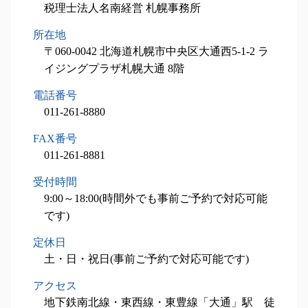
税務顧問業務 石狩市 相談
相続税申告 必要書類
税理士法人名南経営 札幌事務所
設備投資減税 とは
相続 手続き 流れ
相続税申込業務 夕張市 税理士
相続税 非課税
中小企業経営強化税制 太陽光
所在地
設備投資減税コンサル 石狩市 税理士
相続税 財産
中小企業投資促進税制 延長
税務顧問業務 夕張市 税理士
〒060-0042 北海道札幌市中央区大通西5-1-2 ラ
相続税 計算
小規模事業者持続化補助金 申請方法
相続税申込業務 函館市 税理士
イジングプラザ札幌大通 8階
不動産 相続税
税務顧問業務 函館市 相談
電話番号
事業承継 小樽市 税理士
011-261-8880
税務顧問業務 当別町 相談
相続税申込業務 恵庭市 相談
FAX番号
事業承継 石狩市 相談
011-261-8881
相続対策業務 南幌市 税理士
受付時間
相続対策業務 千歳市 税理士
9:00～18:00(時間外でも事前ご予約で対応可能
です)
定休日
土・日・祝日(事前ご予約で対応可能です)
アクセス
地下鉄南北線・東西線・東豊線「大通」駅 徒