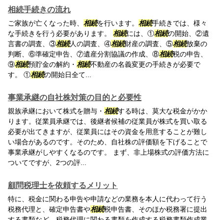
相続手続きの流れ
ご家族が亡くなった時、
相続
を行います。
相続
手続きでは、様々
な手続きを行う必要があります。
相続
には、①
相続
の開始、②遺
言書の調査、③
相続
人の調査、④
相続
財産の調査、⑤
相続
放棄の
判断、⑥準確定申告、⑦遺産分割協議の作成、⑧
相続
税の申告、
⑨
相続
預貯金の解約・
相続
不動産の名義変更の手続きが必要で
す。 ①
相続
の開始日全て...
事業承継の自社株対策の目的と必要性
親族承継において株式を贈与・
相続
する時は、莫大な税金がかか
ります。従業員承継では、後継者候補の従業員が株式を買い取る
必要が出てきますが、従業員にはその資金を用意することが難し
い場合があるのです。そのため、自社株の評価額を下げることで
事業承継がしやすくなるのです。 まず、非上場株式の評価方法に
ついてですが、2つの評...
顧問税理士を依頼するメリット
特に、税金に関わる申告や申請などの業務を本人に代わって行う
税務代理と、確定申告書や
相続
税申告書、そのほか税務署に提出
する書類など、税務代理に関わる書類を作成する税務書類作成業