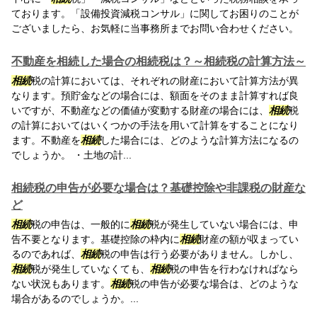
ております。「設備投資減税コンサル」に関してお困りのことが
ございましたら、お気軽に当事務所までお問い合わせください。
不動産を相続した場合の相続税は？～相続税の計算方法～
相続
税の計算においては、それぞれの財産において計算方法が異
なります。預貯金などの場合には、額面をそのまま計算すれば良
いですが、不動産などの価値が変動する財産の場合には、
相続
税
の計算においてはいくつかの手法を用いて計算をすることになり
ます。不動産を
相続
した場合には、どのような計算方法になるの
でしょうか。 ・土地の計...
相続税の申告が必要な場合は？基礎控除や非課税の財産な
ど
相続
税の申告は、一般的に
相続
税が発生していない場合には、申
告不要となります。基礎控除の枠内に
相続
財産の額が収まってい
るのであれば、
相続
税の申告は行う必要がありません。しかし、
相続
税が発生していなくても、
相続
税の申告を行わなければなら
ない状況もあります。
相続
税の申告が必要な場合は、どのような
場合があるのでしょうか。...