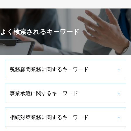
よく検索されるキーワード
税務顧問業務に関するキーワード
節税対策 法人
事業承継に関するキーワード
顧問税理士とは
所得税 節税
弁護士 税務書類 作成
事業承継 株
顧問 契約
相続対策業務に関するキーワード
事業計画書 重要性
法人税 繰越欠損金
自社株買い 株価 影響
税理士 顧問 相談