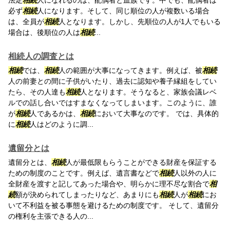
法定
相続
人になれるのは、配偶者と血族です。中でも、配偶者は
必ず
相続
人になります。そして、同じ順位の人が複数いる場合
は、全員が
相続
人となります。しかし、先順位の人が1人でもいる
場合は、後順位の人は
相続
...
相続人の調査とは
相続
では、
相続
人の範囲が大事になってきます。例えば、被
相続
人の前妻との間に子供がいたり、過去に認知や養子縁組をしてい
たら、その人達も
相続
人となります。そうなると、家族会議レベ
ルでの話し合いではすまなくなってしまいます。このように、誰
が
相続
人であるかは、
相続
において大事なのです。 では、具体的
に
相続
人はどのように調...
遺留分とは
遺留分とは、
相続
人が最低限もらうことができる財産を保証する
ための制度のことです。例えば、遺言書などで
相続
人以外の人に
全財産を渡すと記してあった場合や、明らかに理不尽な割合で
相
続
額が決められてしまったりなど、あまりにも
相続
人が
相続
にお
いて不利益を被る事態を避けるための制度です。 そして、遺留分
の権利を主張できる人の...