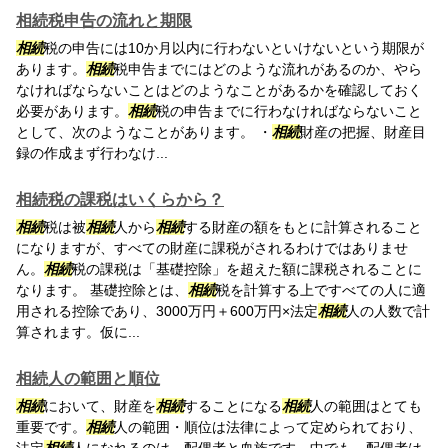
相続税申告の流れと期限
相続
税の申告には10か月以内に行わないといけないという期限が
あります。
相続
税申告までにはどのような流れがあるのか、やら
なければならないことはどのようなことがあるかを確認しておく
必要があります。
相続
税の申告までに行わなければならないこと
として、次のようなことがあります。 ・
相続
財産の把握、財産目
録の作成まず行わなけ...
相続税の課税はいくらから？
相続
税は被
相続
人から
相続
する財産の額をもとに計算されること
になりますが、すべての財産に課税がされるわけではありませ
ん。
相続
税の課税は「基礎控除」を超えた額に課税されることに
なります。 基礎控除とは、
相続
税を計算する上ですべての人に適
用される控除であり、3000万円＋600万円×法定
相続
人の人数で計
算されます。仮に...
相続人の範囲と順位
相続
において、財産を
相続
することになる
相続
人の範囲はとても
重要です。
相続
人の範囲・順位は法律によって定められており、