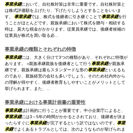
事業承継
において、自社株対策は非常に重要です。自社株対策と
は株式評価額を上げたり、下げたりしようとすることをいいま
す。
事業承継
では、株式を後継者に引き継ぐことで
事業承継
を行
うことがほとんどです。親族承継において株式を贈与・相続する
時は、莫大な税金がかかります。従業員承継では、後継者候補の
従業員が株式を買い取る必...
事業承継の種類とそれぞれの特徴
事業承継
には、大きく分けて3つの種類があり、それぞれに特徴が
あります。 ○親族承継親族を後継者として行う
事業承継
が親族承
継です。親族承継は最もスタンダードな形の
事業承継
といえるも
のであり、親族経営の会社も多いでしょう。そのため社内外から
の理解が得やすく、後継者教育もしやすいことがメリットとして
挙げられます。また、...
事業承継における事業計画書の重要性
事業承継
は計画的に行うことが重要です。中小企業庁によると、
事業承継
には3～5年の時間がかかるとされており、後継者が決ま
ったらすぐに
事業承継
が完了するという訳ではないのです。
事業
承継
でよくあるトラブルとしては、次のようなものが挙げられま