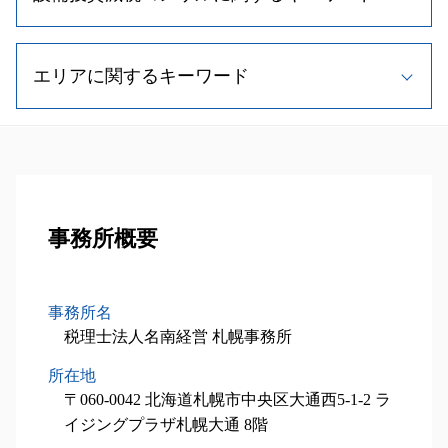
相続 欠格事由
顧問 契約書
相続税 無申告
株式譲渡 手続き
遺留分 制度
記帳代行 種類
不動産相続 手続き
事業承継 特徴
税理士 相談
二次相続 対策
税務相談
相続税申告 必要書類
事業承継 株式譲渡
エリアに関するキーワード
中小企業経営強化税制 太陽光
相続 遺留分
税理士 変更
相続税 控除 対象
株式交換 適格要件
設備投資減税 コンサル
相続時精算課税制度 デメリット
顧問税理士 メリット
相続税 計算
事業承継 株
経営計画書 作成
小規模宅地等の特例 相続税
顧問 契約
設備投資減税コンサル 石狩市 税理士
相続税 非課税
m&a 退職金
中小企業投資促進税制 流れ
相続税対策 不動産
税理士 顧問 相談
事業承継 当別町 税理士
相続税 財産
自社株買い 株価 影響
中小企業 投資促進税制 証明書
相続手続き 期限
記帳 代行 相場
税務顧問業務 函館市 税理士
不動産 相続 期限
自社株式 取得
税理士 費用 相場
相続人 範囲
相続税申込業務 函館市 相談
相続税 時効
事業承継 種類
税理士 メリット
相続人 調査方法
設備投資減税コンサル 南幌市 税理士
事務所概要
不動産 相続税対策
事業承継 支援
小規模事業主 雇用調整助成金
孫 生前贈与
設備投資減税コンサル 札幌市 税理士
土地 相続税 計算
m&a メリット
中小企業投資促進税制 延長
遺留分 法規
事業承継 苫小牧市 相談
相続税 計算方法
中小企業投資促進税制
遺留分 計算
設備投資減税コンサル 江別市 相談
相続税 申告 流れ
事務所名
税制優遇制度 対象
相続時精算課税制度 メリット
相続税申込業務 石狩市 相談
相続税 税率
税理士法人名南経営 札幌事務所
経営計画書
相続税 配偶者控除
事業承継 恵庭市 税理士
相続税 期限
小規模事業者持続化補助金 申請方法
所在地
事業承継 北広島市 相談
不動産 相続税評価額
設備投資減税 とは
設備投資減税コンサル 夕張市 税理士
〒060-0042 北海道札幌市中央区大通西5-1-2 ラ
相続税 申告書
中小企業庁 補助金
事業承継 夕張市 税理士
イジングプラザ札幌大通 8階
相続税 申告書 添付書類
相続税申込業務 岩見沢市 税理士