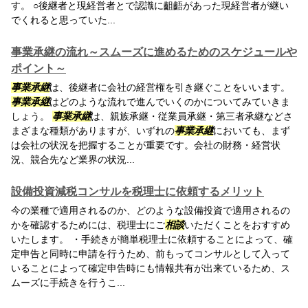
す。 ○後継者と現経営者とで認識に齟齬があった現経営者が継い
でくれると思っていた...
事業承継の流れ～スムーズに進めるためのスケジュールや
ポイント～
事業承継
は、後継者に会社の経営権を引き継ぐことをいいます。
事業承継
はどのような流れで進んでいくのかについてみていきま
しょう。
事業承継
は、親族承継・従業員承継・第三者承継などさ
まざまな種類がありますが、いずれの
事業承継
においても、まず
は会社の状況を把握することが重要です。会社の財務・経営状
況、競合先など業界の状況...
設備投資減税コンサルを税理士に依頼するメリット
今の業種で適用されるのか、どのような設備投資で適用されるの
かを確認するためには、税理士にご
相談
いただくことをおすすめ
いたします。 ・手続きが簡単税理士に依頼することによって、確
定申告と同時に申請を行うため、前もってコンサルとして入って
いることによって確定申告時にも情報共有が出来ているため、ス
ムーズに手続きを行うこ...