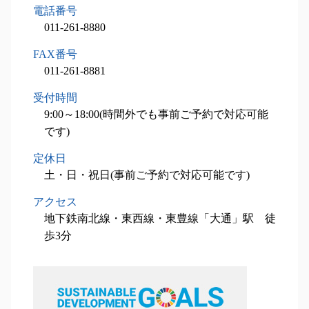
電話番号
事業承継 函館市 相談
011-261-8880
設備投資減税コンサル 北広島市 税理士
設備投資減税コンサル 小樽市 税理士
FAX番号
設備投資減税コンサル 札幌市 相談
011-261-8881
相続税申込業務 江別市 相談
受付時間
設備投資減税コンサル 北広島市 相談
9:00～18:00(時間外でも事前ご予約で対応可能
です)
定休日
土・日・祝日(事前ご予約で対応可能です)
アクセス
地下鉄南北線・東西線・東豊線「大通」駅 徒
歩3分