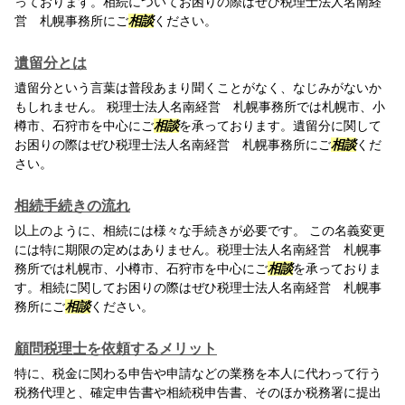
っております。相続についてお困りの際はぜひ税理士法人名南経
営 札幌事務所にご
相談
ください。
遺留分とは
遺留分という言葉は普段あまり聞くことがなく、なじみがないか
もしれません。 税理士法人名南経営 札幌事務所では札幌市、小
樽市、石狩市を中心にご
相談
を承っております。遺留分に関して
お困りの際はぜひ税理士法人名南経営 札幌事務所にご
相談
くだ
さい。
相続手続きの流れ
以上のように、相続には様々な手続きが必要です。 この名義変更
には特に期限の定めはありません。税理士法人名南経営 札幌事
務所では札幌市、小樽市、石狩市を中心にご
相談
を承っておりま
す。相続に関してお困りの際はぜひ税理士法人名南経営 札幌事
務所にご
相談
ください。
顧問税理士を依頼するメリット
特に、税金に関わる申告や申請などの業務を本人に代わって行う
税務代理と、確定申告書や相続税申告書、そのほか税務署に提出