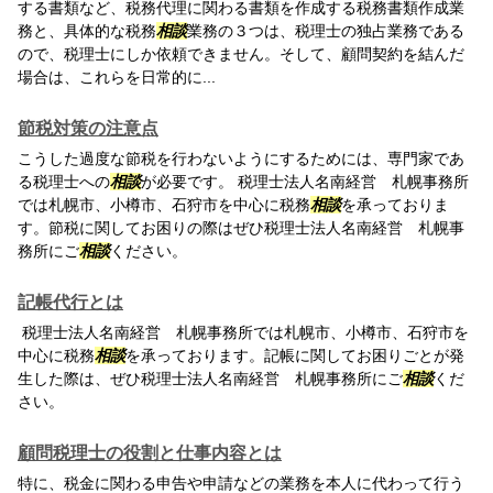
する書類など、税務代理に関わる書類を作成する税務書類作成業
務と、具体的な税務
相談
業務の３つは、税理士の独占業務である
ので、税理士にしか依頼できません。そして、顧問契約を結んだ
場合は、これらを日常的に...
節税対策の注意点
こうした過度な節税を行わないようにするためには、専門家であ
る税理士への
相談
が必要です。 税理士法人名南経営 札幌事務所
では札幌市、小樽市、石狩市を中心に税務
相談
を承っておりま
す。節税に関してお困りの際はぜひ税理士法人名南経営 札幌事
務所にご
相談
ください。
記帳代行とは
税理士法人名南経営 札幌事務所では札幌市、小樽市、石狩市を
中心に税務
相談
を承っております。記帳に関してお困りごとが発
生した際は、ぜひ税理士法人名南経営 札幌事務所にご
相談
くだ
さい。
顧問税理士の役割と仕事内容とは
特に、税金に関わる申告や申請などの業務を本人に代わって行う