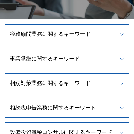
税務顧問業務に関するキーワード
資金調達 中小企業
事業承継に関するキーワード
法人税 繰越欠損金
帳簿 種類
節税 個人事業主
自社株買い メリット
弁護士 税務書類 作成
相続対策業務に関するキーワード
事業承継税制 要件
所得税 節税
事業承継 計画
顧問税理士 役割
自社株買い 目的
遺留分 割合
法人税 申告期限
新規 事業 計画
相続税申告業務に関するキーワード
相続人 順位
確定申告 節税
事業承継 流れ
相続時精算課税制度とは
節税対策 法人
事業計画書 作り方
相続人 調査
税理士 顧問料 相場
不動産 相続税
新規事業 計画書
相続人 調査 費用
法人税 節税
設備投資減税コンサルに関するキーワード
相続税 基礎控除
事業承継税制 わかりやすく