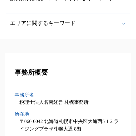
相続時精算課税制度 デメリット
顧問 契約書
相続税 控除 対象
事業承継税制 要件
相続時精算課税制度 メリット
税理士 顧問 相談
相続税 非課税
事業計画書 重要性
中小企業投資促進税制 流れ
遺留分 制度
確定申告 節税
相続税 申告 流れ
自社株式 取得
エリアに関するキーワード
税理士 メリット
二次相続 対策
法人税 繰越欠損金
相続税 財産
m&a メリット
中小企業投資促進税制 延長
相続 遺留分
税理士 費用
相続税 申告書 添付書類
事業承継税制 わかりやすく
小規模事業主 雇用調整助成金
相続 手続き 費用
弁護士 税務書類 作成
税務顧問業務 小樽市 相談
不動産相続 手続き
事業承継 株
経営計画書
遺留分 計算
記帳代行 種類
相続対策業務 江別市 相談
相続税 申告書
事業承継 流れ
設備投資減税 とは
相続人 調査方法
法人 税務調査
相続税申込業務 苫小牧市 相談
不動産 相続税
事業承継 税理士
小規模事業者持続化補助金 申請方法
遺留分 法規
事業承継 夕張市 税理士
相続税 時効
新規事業 計画書
中小企業 投資促進税制 証明書
相続人 順位
相続対策業務 南幌市 相談
事務所概要
相続税 基礎控除
新規 事業 計画
設備投資減税 コンサル
相続税対策 不動産
事業承継 当別町 税理士
不動産 相続税評価額
自社株買い メリット
中小企業投資促進税制
相続人 範囲
税務顧問業務 石狩市 相談
相続税 無申告
中小企業経営強化税制 太陽光
相続税 配偶者控除
事業承継 南幌市 相談
相続税 計算方法
事務所名
税理士 費用 相場
相続手続き 期限
相続対策業務 北広島市 税理士
相続税 計算
税理士法人名南経営 札幌事務所
税理士 相談
相続 欠格事由
事業承継 夕張市 相談
相続税申告 必要書類
税制優遇制度 対象
所在地
相続税申込業務 岩見沢市 税理士
土地 相続税 計算
経営計画書 作成
事業承継 函館市 相談
〒060-0042 北海道札幌市中央区大通西5-1-2 ラ
不動産 相続税対策
中小企業庁 補助金
相続税申込業務 苫小牧市 税理士
イジングプラザ札幌大通 8階
相続税 税率
税務顧問業務 札幌市 税理士