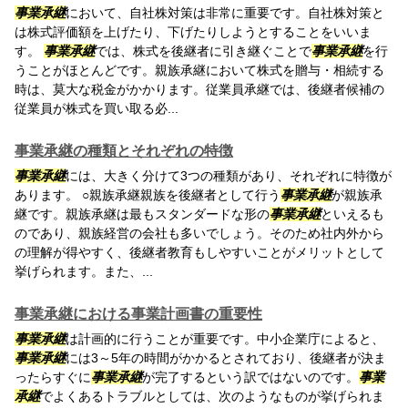
事業承継
において、自社株対策は非常に重要です。自社株対策と
は株式評価額を上げたり、下げたりしようとすることをいいま
す。
事業承継
では、株式を後継者に引き継ぐことで
事業承継
を行
うことがほとんどです。親族承継において株式を贈与・相続する
時は、莫大な税金がかかります。従業員承継では、後継者候補の
従業員が株式を買い取る必...
事業承継の種類とそれぞれの特徴
事業承継
には、大きく分けて3つの種類があり、それぞれに特徴が
あります。 ○親族承継親族を後継者として行う
事業承継
が親族承
継です。親族承継は最もスタンダードな形の
事業承継
といえるも
のであり、親族経営の会社も多いでしょう。そのため社内外から
の理解が得やすく、後継者教育もしやすいことがメリットとして
挙げられます。また、...
事業承継における事業計画書の重要性
事業承継
は計画的に行うことが重要です。中小企業庁によると、
事業承継
には3～5年の時間がかかるとされており、後継者が決ま
ったらすぐに
事業承継
が完了するという訳ではないのです。
事業
承継
でよくあるトラブルとしては、次のようなものが挙げられま