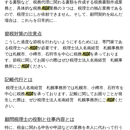
する書類など、税務代理に関わる書類を作成する税務書類作成業
務と、具体的な税務
相談
業務の３つは、税理士の独占業務である
ので、税理士にしか依頼できません。そして、顧問契約を結んだ
場合は、これらを日常的に...
節税対策の注意点
こうした過度な節税を行わないようにするためには、専門家であ
る税理士への
相談
が必要です。 税理士法人名南経営 札幌事務所
では札幌市、小樽市、石狩市を中心に税務
相談
を承っておりま
す。節税に関してお困りの際はぜひ税理士法人名南経営 札幌事
務所にご
相談
ください。
記帳代行とは
税理士法人名南経営 札幌事務所では札幌市、小樽市、石狩市を
中心に税務
相談
を承っております。記帳に関してお困りごとが発
生した際は、ぜひ税理士法人名南経営 札幌事務所にご
相談
くだ
さい。
顧問税理士の役割と仕事内容とは
特に、税金に関わる申告や申請などの業務を本人に代わって行う