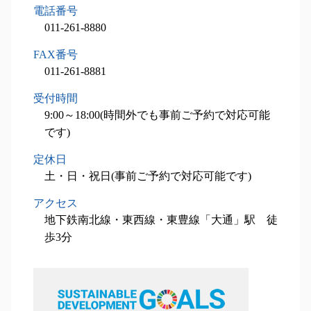
電話番号
事業承継 小樽市 相談
011-261-8880
税務顧問業務 岩見沢市 税理士
相続税申込業務 函館市 相談
FAX番号
相続税申込業務 小樽市 相談
011-261-8881
相続対策業務 小樽市 税理士
受付時間
相続税申込業務 函館市 税理士
9:00～18:00(時間外でも事前ご予約で対応可能
です)
定休日
土・日・祝日(事前ご予約で対応可能です)
アクセス
地下鉄南北線・東西線・東豊線「大通」駅 徒
歩3分