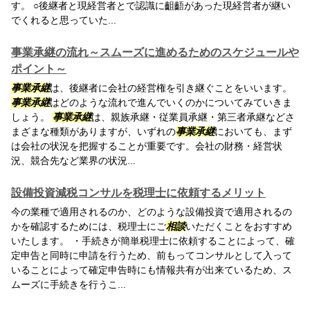
す。 ○後継者と現経営者とで認識に齟齬があった現経営者が継い
でくれると思っていた...
事業承継の流れ～スムーズに進めるためのスケジュールや
ポイント～
事業承継
は、後継者に会社の経営権を引き継ぐことをいいます。
事業承継
はどのような流れで進んでいくのかについてみていきま
しょう。
事業承継
は、親族承継・従業員承継・第三者承継などさ
まざまな種類がありますが、いずれの
事業承継
においても、まず
は会社の状況を把握することが重要です。会社の財務・経営状
況、競合先など業界の状況...
設備投資減税コンサルを税理士に依頼するメリット
今の業種で適用されるのか、どのような設備投資で適用されるの
かを確認するためには、税理士にご
相談
いただくことをおすすめ
いたします。 ・手続きが簡単税理士に依頼することによって、確
定申告と同時に申請を行うため、前もってコンサルとして入って
いることによって確定申告時にも情報共有が出来ているため、ス
ムーズに手続きを行うこ...