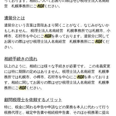
っております。相続についてお困りの際はぜひ税理士法人名南経
営 札幌事務所にご
相談
ください。
遺留分とは
遺留分という言葉は普段あまり聞くことがなく、なじみがないか
もしれません。 税理士法人名南経営 札幌事務所では札幌市、小
樽市、石狩市を中心にご
相談
を承っております。遺留分に関して
お困りの際はぜひ税理士法人名南経営 札幌事務所にご
相談
くだ
さい。
相続手続きの流れ
以上のように、相続には様々な手続きが必要です。 この名義変更
には特に期限の定めはありません。税理士法人名南経営 札幌事
務所では札幌市、小樽市、石狩市を中心にご
相談
を承っておりま
す。相続に関してお困りの際はぜひ税理士法人名南経営 札幌事
務所にご
相談
ください。
顧問税理士を依頼するメリット
特に、税金に関わる申告や申請などの業務を本人に代わって行う
税務代理と、確定申告書や相続税申告書、そのほか税務署に提出