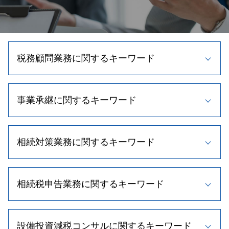
税務顧問業務に関するキーワード
法人税 節税
事業承継に関するキーワード
記帳 代行 相場
節税 個人事業主
税理士 顧問料 相場
事業承継 株式譲渡
顧問税理士 役割
相続対策業務に関するキーワード
自社株 対策
資金調達 中小企業
自社株買い 目的
税理士 変更
事業承継 計画
相続 手続き 流れ
顧問税理士とは
事業計画書 作り方
相続税申告業務に関するキーワード
相続人 調査
相続税 節税
事業承継 種類
相続 養子縁組
帳簿 種類
株式譲渡 手続き
相続人 調査 費用
節税対策 法人
相続税 期限
自社株買い 株価 影響
相続時精算課税制度とは
顧問税理士 メリット
設備投資減税コンサルに関するキーワード
不動産 相続 期限
株式交換 適格要件