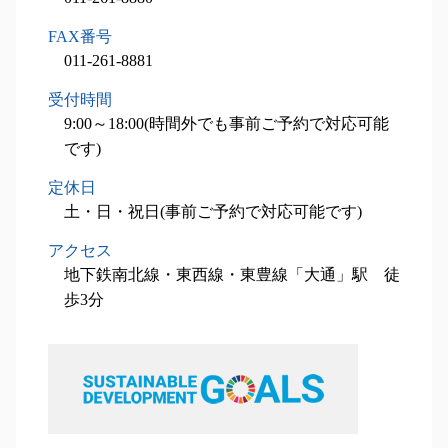
相続税申込業務 岩見沢市 税理士
設備投資減税コンサル 札幌市 税理士
FAX番号
設備投資減税コンサル 札幌市 相談
011-261-8881
相続税申込業務 北広島市 相談
受付時間
設備投資減税コンサル 北広島市 税理士
9:00～18:00(時間外でも事前ご予約で対応可能
です)
定休日
土・日・祝日(事前ご予約で対応可能です)
アクセス
地下鉄南北線・東西線・東豊線「大通」駅 徒
歩3分