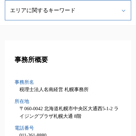
相続税 申告書 添付書類
株式譲渡 手続き
税制優遇制度 対象
小規模宅地等の特例 相続税
顧問 契約書
相続税 財産
自社株買い 目的
エリアに関するキーワード
中小企業投資促進税制
相続人 調査 費用
税理士 顧問 相談
相続税 申告 流れ
事業承継 特徴
中小企業投資促進税制 延長
遺留分 割合
法人税 節税
不動産 相続税評価額
事業計画書 作り方
中小企業庁 補助金
相続時精算課税制度 メリット
弁護士 税務書類 作成
事業承継 恵庭市 税理士
相続税 税率
事業承継税制 要件
設備投資減税 とは
二次相続 対策
節税対策 法人
相続対策業務 苫小牧市 税理士
相続税 計算
自社株 対策
経営計画書
相続 手続き 費用
法人税 申告期限
税務顧問業務 函館市 相談
相続税 非課税
自社株式 取得
税理士 費用 相場
孫 生前贈与
税務顧問業務 石狩市 税理士
相続税 期限
事業承継税制 わかりやすく
設備投資減税 コンサル
相続 手続き 流れ
税務顧問業務 南幌市 税理士
事務所概要
土地 相続税 計算
m&a 退職金
税理士 メリット
相続人 順位
相続税申込業務 北広島市 税理士
相続税 申告書
事業承継 税理士
中小企業 投資促進税制 証明書
相続 遺留分
税務顧問業務 小樽市 税理士
相続税 無申告
経営計画書 作成
遺留分 法規
事業承継 夕張市 税理士
不動産 相続税対策
事務所名
中小企業経営強化税制 太陽光
相続人 調査
設備投資減税コンサル 恵庭市 税理士
相続税申告 必要書類
税理士法人名南経営 札幌事務所
税理士 相談
相続手続き 期限
設備投資減税コンサル 苫小牧市 税理士
相続税 基礎控除
小規模事業主 雇用調整助成金
所在地
事業承継 当別町 税理士
不動産 相続 期限
小規模事業者持続化補助金 申請方法
相続対策業務 北広島市 相談
〒060-0042 北海道札幌市中央区大通西5-1-2 ラ
相続税 時効
中小企業投資促進税制 流れ
事業承継 北広島市 相談
イジングプラザ札幌大通 8階
不動産 相続税
事業承継 南幌市 相談
電話番号
税務顧問業務 夕張市 税理士
011-261-8880