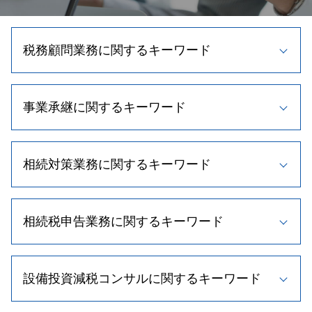
税務顧問業務に関するキーワード
法人税 繰越欠損金
事業承継に関するキーワード
税理士 費用
顧問 契約
顧問税理士とは
事業計画書 重要性
記帳 代行 相場
相続対策業務に関するキーワード
新規事業 計画書
帳簿 種類
事業承継 流れ
相続税 節税
事業承継 株式譲渡
相続時精算課税制度とは
税理士 顧問料 相場
自社株買い メリット
相続税申告業務に関するキーワード
相続税 配偶者控除
税理士 変更
事業承継 株
相続人 調査方法
所得税 節税
株式交換 適格要件
相続税対策 不動産
確定申告 節税
相続税 計算方法
事業承継 支援
相続 養子縁組
顧問税理士 役割
設備投資減税コンサルに関するキーワード
不動産相続 手続き
新規 事業 計画
相続人 範囲
節税 個人事業主
相続税 控除 対象
m&a メリット
遺留分 計算
顧問税理士 契約