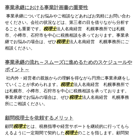
事業承継における事業計画書の重要性
事業承継についてお悩みやご相談などあればお気軽にお問い合わ
せください。会社の状況などは、第三者の目を借りながら分析す
ることも重要です。
税理士
法人名南経営 札幌事務所では札幌
市、小樽市、石狩市を中心に税務相談を承っております。事業承
継でお悩みの場合は、ぜひ
税理士
法人名南経営 札幌事務所にご
相談ください。
事業承継の流れ～スムーズに進めるためのスケジュールや
ポイント～
社内外・経営者の親族からの理解を得ながら円滑に事業承継をし
ていくことが求められます。
税理士
法人名南経営 札幌事務所で
は札幌市、小樽市、石狩市を中心に税務相談を承っております。
事業承継でお悩みの場合は、ぜひ
税理士
法人名南経営 札幌事務
所にご相談ください。
顧問税理士を依頼するメリット
顧問
税理士
とは、税務指導や経営サポートを継続的に行ってもら
えるように一定期間で契約した
税理士
のことを指します。顧問契