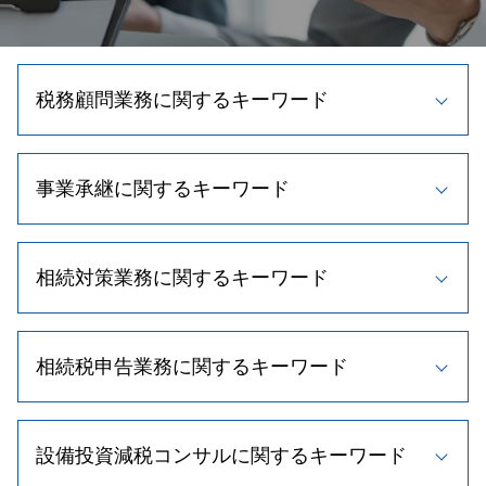
税務顧問業務に関するキーワード
顧問 契約書
事業承継に関するキーワード
相続税 節税
確定申告 節税
記帳代行 種類
株式譲渡 手続き
顧問 契約
相続対策業務に関するキーワード
事業承継 種類
税理士 変更
事業計画書 作り方
顧問税理士 契約
自社株買い メリット
相続税 配偶者控除
法人税 繰越欠損金
事業計画書 重要性
相続税申告業務に関するキーワード
相続 養子縁組
節税 個人事業主
自社株式 取得
相続時精算課税制度 メリット
資金調達 中小企業
事業承継税制 わかりやすく
相続人 順位
節税対策 法人
不動産 相続税
事業承継 税理士
相続時精算課税制度 デメリット
顧問税理士とは
設備投資減税コンサルに関するキーワード
不動産 相続税評価額
事業承継 計画
相続時精算課税制度とは
顧問税理士 役割
相続税 税率