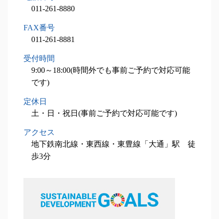
相続税申込業務 石狩市 相談
011-261-8880
税務顧問業務 岩見沢市 税理士
相続対策業務 江別市 税理士
FAX番号
相続税申込業務 千歳市 税理士
011-261-8881
相続税申込業務 岩見沢市 税理士
受付時間
相続税申込業務 北広島市 税理士
9:00～18:00(時間外でも事前ご予約で対応可能
です)
定休日
土・日・祝日(事前ご予約で対応可能です)
アクセス
地下鉄南北線・東西線・東豊線「大通」駅 徒
歩3分