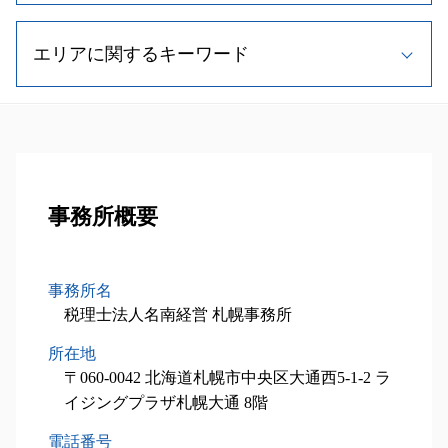
新規事業 計画書
相続人 範囲
記帳 代行 相場
相続税 時効
事業承継 支援
設備投資減税 コンサル
遺留分 割合
法人税 節税
相続税 申告書
事業承継税制 要件
エリアに関するキーワード
中小企業庁 補助金
遺留分 法規
弁護士 税務書類 作成
相続税 期限
事業承継 流れ
設備投資減税 とは
相続税対策 不動産
所得税 節税
相続税 無申告
事業承継 株式譲渡
経営計画書 作成
相続 遺留分
税務相談
税務顧問業務 岩見沢市 相談
不動産相続 手続き
m&a メリット
中小企業 投資促進税制 証明書
相続 手続き 流れ
税理士 顧問料 相場
相続対策業務 岩見沢市 税理士
相続税 計算
株式交換 適格要件
税理士 費用 相場
遺留分 制度
顧問税理士 メリット
相続税申込業務 札幌市 税理士
土地 相続税 計算
m&a 退職金
中小企業経営強化税制 太陽光
遺留分 計算
税務顧問業務 苫小牧市 税理士
相続税 申告書 添付書類
自社株買い 株価 影響
中小企業投資促進税制 流れ
相続人 調査方法
相続対策業務 苫小牧市 税理士
事務所概要
相続税 財産
事業承継 株
中小企業投資促進税制 延長
相続人 調査 費用
相続対策業務 夕張市 税理士
相続税 申告 流れ
事業承継 特徴
税制優遇制度 対象
小規模宅地等の特例 相続税
相続税申込業務 江別市 税理士
相続税 非課税
中小企業投資促進税制
相続 手続き 費用
設備投資減税コンサル 江別市 税理士
相続税 基礎控除
事務所名
経営計画書
二次相続 対策
事業承継 石狩市 税理士
相続税 計算方法
税理士法人名南経営 札幌事務所
小規模事業者持続化補助金 申請方法
相続 欠格事由
税務顧問業務 千歳市 相談
不動産 相続税対策
小規模事業主 雇用調整助成金
所在地
設備投資減税コンサル 岩見沢市 相談
不動産 相続 期限
税理士 メリット
設備投資減税コンサル 小樽市 税理士
〒060-0042 北海道札幌市中央区大通西5-1-2 ラ
相続税申告 必要書類
税理士 相談
設備投資減税コンサル 南幌市 税理士
イジングプラザ札幌大通 8階
相続税 控除 対象
事業承継 夕張市 税理士
電話番号