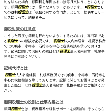
約を結んだ場合、顧問料を年間あるいは毎月支払うことになりま
す。顧問
税理士
には、様々なメリットがあります。 ■
税理士
とし
ての役割
税理士
は「税務に関する専門家」として、提供するサー
ビスによって、納税者を...
節税対策の注意点
こうした過度な節税を行わないようにするためには、専門家であ
る
税理士
への相談が必要です。
税理士
法人名南経営 札幌事務所
では札幌市、小樽市、石狩市を中心に税務相談を承っておりま
す。節税に関してお困りの際はぜひ
税理士
法人名南経営 札幌事
務所にご相談ください。
記帳代行とは
税理士
法人名南経営 札幌事務所では札幌市、小樽市、石狩市を
中心に税務相談を承っております。記帳に関してお困りごとが発
生した際は、ぜひ
税理士
法人名南経営 札幌事務所にご相談くだ
さい。
顧問税理士の役割と仕事内容とは
顧問
税理士
とは、税務指導や経営サポートを継続的に行ってもら