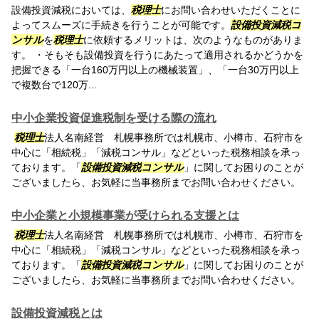
設備投資減税においては、
税理士
にお問い合わせいただくことに
よってスムーズに手続きを行うことが可能です。
設備投資減税コ
ンサル
を
税理士
に依頼するメリットは、次のようなものがありま
す。 ・そもそも設備投資を行うにあたって適用されるかどうかを
把握できる「一台160万円以上の機械装置」、「一台30万円以上
で複数台で120万...
中小企業投資促進税制を受ける際の流れ
税理士
法人名南経営 札幌事務所では札幌市、小樽市、石狩市を
中心に「相続税」「減税コンサル」などといった税務相談を承っ
ております。「
設備投資減税コンサル
」に関してお困りのことが
ございましたら、お気軽に当事務所までお問い合わせください。
中小企業と小規模事業が受けられる支援とは
税理士
法人名南経営 札幌事務所では札幌市、小樽市、石狩市を
中心に「相続税」「減税コンサル」などといった税務相談を承っ
ております。「
設備投資減税コンサル
」に関してお困りのことが
ございましたら、お気軽に当事務所までお問い合わせください。
設備投資減税とは