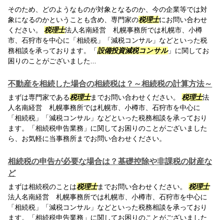
そのため、どのようなものが対象となるのか、今の企業等では対
象になるのかということも含め、専門家の
税理士
にお問い合わせ
ください。
税理士
法人名南経営 札幌事務所では札幌市、小樽
市、石狩市を中心に「相続税」「減税コンサル」などといった税
務相談を承っております。「
設備投資減税コンサル
」に関してお
困りのことがございました...
不動産を相続した場合の相続税は？～相続税の計算方法～
まずは専門家である
税理士
までお問い合わせください。
税理士
法
人名南経営 札幌事務所では札幌市、小樽市、石狩市を中心に
「相続税」「減税コンサル」などといった税務相談を承っており
ます。「相続税申告業務」に関してお困りのことがございました
ら、お気軽に当事務所までお問い合わせください。
相続税の申告が必要な場合は？基礎控除や非課税の財産な
ど
まずは相続税のことは
税理士
までお問い合わせください。
税理士
法人名南経営 札幌事務所では札幌市、小樽市、石狩市を中心に
「相続税」「減税コンサル」などといった税務相談を承っており
ます。「相続税申告業務」に関してお困りのことがございました