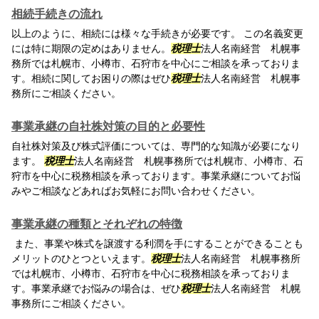
相続手続きの流れ
以上のように、相続には様々な手続きが必要です。 この名義変更
には特に期限の定めはありません。
税理士
法人名南経営 札幌事
務所では札幌市、小樽市、石狩市を中心にご相談を承っておりま
す。相続に関してお困りの際はぜひ
税理士
法人名南経営 札幌事
務所にご相談ください。
事業承継の自社株対策の目的と必要性
自社株対策及び株式評価については、専門的な知識が必要になり
ます。
税理士
法人名南経営 札幌事務所では札幌市、小樽市、石
狩市を中心に税務相談を承っております。事業承継についてお悩
みやご相談などあればお気軽にお問い合わせください。
事業承継の種類とそれぞれの特徴
また、事業や株式を譲渡する利潤を手にすることができることも
メリットのひとつといえます。
税理士
法人名南経営 札幌事務所
では札幌市、小樽市、石狩市を中心に税務相談を承っておりま
す。事業承継でお悩みの場合は、ぜひ
税理士
法人名南経営 札幌
事務所にご相談ください。