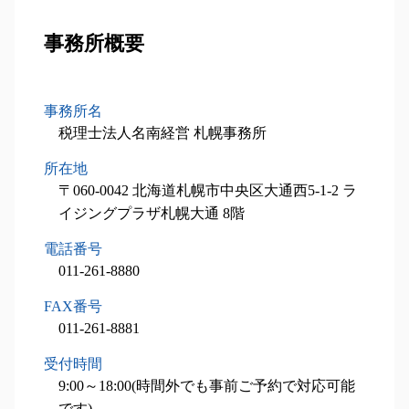
新規 事業 計画
税理士 相談
孫 生前贈与
税務顧問業務 苫小牧市 税理士
相続税 申告書
m&a 退職金
中小企業 投資促進税制 証明書
相続人 調査 費用
税務顧問業務 夕張市 相談
事務所概要
相続税 基礎控除
自社株式 取得
中小企業庁 補助金
相続 欠格事由
設備投資減税コンサル 夕張市 税理士
相続税 財産
事業計画書 作り方
経営計画書
相続人 調査
設備投資減税コンサル 北広島市 相談
相続税 時効
小規模事業者持続化補助金 申請方法
相続時精算課税制度 デメリット
設備投資減税コンサル 石狩市 税理士
不動産 相続税対策
事務所名
設備投資減税 コンサル
相続税 配偶者控除
事業承継 恵庭市 税理士
相続税 非課税
税理士法人名南経営 札幌事務所
中小企業投資促進税制 流れ
相続 手続き 費用
事業承継 小樽市 税理士
相続税 控除 対象
税制優遇制度 対象
所在地
事業承継 南幌市 相談
不動産 相続 期限
中小企業投資促進税制
税務顧問業務 小樽市 相談
〒060-0042 北海道札幌市中央区大通西5-1-2 ラ
相続税 税率
税理士 メリット
税務顧問業務 函館市 税理士
イジングプラザ札幌大通 8階
不動産 相続税
税務顧問業務 小樽市 税理士
電話番号
設備投資減税コンサル 南幌市 相談
011-261-8880
相続税申込業務 石狩市 相談
事業承継 函館市 税理士
FAX番号
相続税申込業務 当別町 相談
011-261-8881
税務顧問業務 岩見沢市 税理士
受付時間
相続対策業務 函館市 税理士
9:00～18:00(時間外でも事前ご予約で対応可能
です)