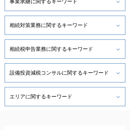
事業承継に関するキーワード
法人税 繰越欠損金
弁護士 税務書類 作成
税理士 顧問 相談
事業承継税制 要件
節税対策 法人
相続対策業務に関するキーワード
自社株買い メリット
所得税 節税
事業承継 計画
税理士 変更
事業承継 支援
遺留分 割合
顧問税理士 役割
事業承継 種類
相続税申告業務に関するキーワード
二次相続 対策
顧問 契約
自社株買い 株価 影響
相続 手続き 流れ
税理士 費用
事業計画書 重要性
相続人 順位
相続税 節税
相続税 計算
m&a メリット
相続人 調査方法
節税 個人事業主
設備投資減税コンサルに関するキーワード
相続税 申告 流れ
事業承継 特徴
相続時精算課税制度 メリット
確定申告 節税
不動産 相続税評価額
新規事業 計画書
相続人 範囲
顧問税理士 契約
不動産相続 手続き
事業承継税制 わかりやすく
中小企業経営強化税制 太陽光
遺留分 計算
税理士 顧問料 相場
相続税 計算方法
株式交換 適格要件
エリアに関するキーワード
中小企業投資促進税制 延長
相続 養子縁組
顧問 契約書
相続税 申告書 添付書類
事業承継 税理士
設備投資減税 とは
相続税対策 不動産
帳簿 種類
相続税申告 必要書類
事業承継 流れ
税理士 費用 相場
遺留分 制度
税務相談
事業承継 千歳市 税理士
土地 相続税 計算
事業譲渡 税金
経営計画書 作成
相続手続き 期限
記帳代行 種類
事業承継 札幌市 税理士
相続税 無申告
事業承継 株
小規模事業主 雇用調整助成金
遺留分 法規
顧問税理士とは
相続税申込業務 当別町 税理士
相続税 期限