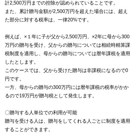
計
2,500
万円までの控除が認められていることです。
また、累計贈与金額が
2,500
万円を超えた場合には、超え
た部分に対する税率は、一律
20%
です。
例えば、×１年に子が父から
2,500
万円、
×2
年に母から
300
万円の贈与を受け、父からの贈与については相続時精算課
税制度を適用し、母からの贈与については暦年課税を適用
したとします。
このケースでは、父から受けた贈与は非課税になるので
0
円です。
一方、母からの贈与の
300
万円には暦年課税の税率がかか
るので
19
万円が贈与税として発生します。
〇贈与する人単位での利用が可能
贈与を受ける人は、贈与をしてくれる人ごとに制度を適用
することができます。