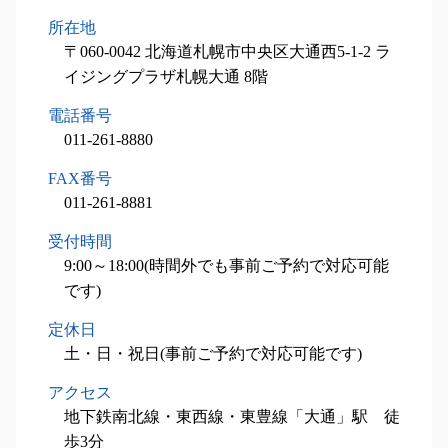
税務顧問業務 苫小牧市 税理士
相続税 申告書
小規模事業主 雇用調整助成金
所在地
事業承継 石狩市 税理士
不動産相続 手続き
経営計画書
事業承継 札幌市 税理士
〒060-0042 北海道札幌市中央区大通西5-1-2 ラ
土地 相続税 計算
税理士 費用 相場
相続対策業務 小樽市 相談
イジングプラザ札幌大通 8階
不動産 相続税評価額
設備投資減税コンサル 江別市 相談
電話番号
税務顧問業務 岩見沢市 相談
011-261-8880
相続税申込業務 夕張市 税理士
税務顧問業務 函館市 税理士
FAX番号
相続税申込業務 石狩市 税理士
011-261-8881
設備投資減税コンサル 北広島市 相談
受付時間
事業承継 千歳市 税理士
9:00～18:00(時間外でも事前ご予約で対応可能
です)
定休日
土・日・祝日(事前ご予約で対応可能です)
アクセス
地下鉄南北線・東西線・東豊線「大通」駅 徒
歩3分