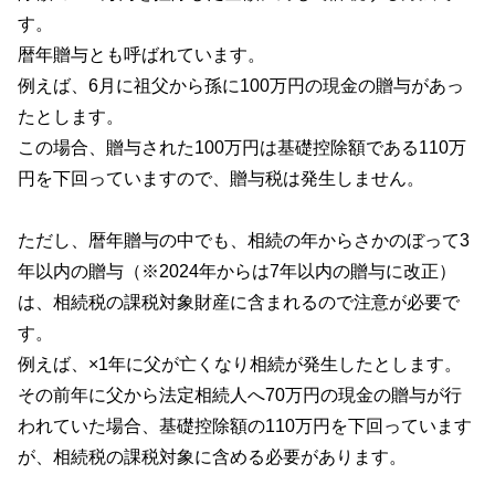
す。
暦年贈与とも呼ばれています。
例えば、
6
月に祖父から孫に
100
万円の現金の贈与があっ
たとします。
この場合、贈与された
100
万円は基礎控除額である
110
万
円を下回っていますので、贈与税は発生しません。
ただし、暦年贈与の中でも、相続の年からさかのぼって
3
年以内の贈与（
※2024
年からは
7
年以内の贈与に改正）
は、相続税の課税対象財産に含まれるので注意が必要で
す。
例えば、×
1
年に父が亡くなり相続が発生したとします。
その前年に父から法定相続人へ
70
万円の現金の贈与が行
われていた場合、基礎控除額の
110
万円を下回っています
が、相続税の課税対象に含める必要があります。