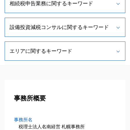
m&a 退職金
相続税申告業務に関するキーワード
相続時精算課税制度 デメリット
法人 税務調査
事業承継 株式譲渡
相続人 順位
節税 個人事業主
事業計画書 重要性
小規模宅地等の特例 相続税
顧問税理士 契約
不動産 相続税
自社株式 取得
相続時精算課税制度 メリット
顧問 契約書
設備投資減税コンサルに関するキーワード
相続税 控除 対象
事業承継税制 わかりやすく
相続税 配偶者控除
相続税 節税
不動産 相続税対策
事業承継 流れ
相続 手続き 流れ
弁護士 税務書類 作成
相続税 財産
自社株買い メリット
中小企業投資促進税制
相続人 範囲
資金調達 中小企業
相続税 計算方法
株式交換 適格要件
エリアに関するキーワード
中小企業投資促進税制 延長
相続時精算課税制度とは
顧問 契約
相続税 計算
自社株買い 目的
中小企業投資促進税制 流れ
相続税対策 不動産
法人税 申告期限
相続税申告 必要書類
自社株買い 株価 影響
設備投資減税 とは
二次相続 対策
所得税 節税
税務顧問業務 函館市 相談
相続税 無申告
新規事業 計画書
税理士 相談
相続人 調査方法
法人税 繰越欠損金
設備投資減税コンサル 札幌市 相談
相続税 基礎控除
事業承継税制 要件
設備投資減税 コンサル
相続 遺留分
税理士 費用
相続対策業務 当別町 相談
不動産 相続 期限
株式譲渡 手続き
経営計画書 作成
遺留分 法規
相続対策業務 夕張市 相談
相続税 税率
事業承継 特徴
小規模事業者持続化補助金 申請方法
相続手続き 期限
設備投資減税コンサル 石狩市 税理士
事務所概要
相続税 申告書 添付書類
事業譲渡 税金
税理士 メリット
相続 養子縁組
事業承継 恵庭市 相談
相続税 時効
事業承継 計画
中小企業経営強化税制 太陽光
遺留分 制度
相続税申込業務 苫小牧市 相談
相続税 期限
中小企業庁 補助金
遺留分 計算
税務顧問業務 千歳市 税理士
相続税 申告 流れ
事務所名
税制優遇制度 対象
相続人 調査
相続対策業務 札幌市 相談
相続税 非課税
税理士法人名南経営 札幌事務所
中小企業 投資促進税制 証明書
相続 欠格事由