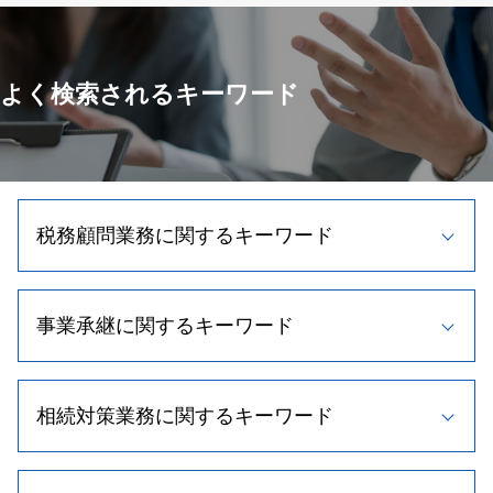
よく検索されるキーワード
税務顧問業務に関するキーワード
税務相談
事業承継に関するキーワード
記帳 代行 相場
法人税 節税
税理士 顧問 相談
事業承継 税理士
節税対策 法人
相続対策業務に関するキーワード
事業計画書 作り方
顧問税理士とは
事業承継 種類
確定申告 節税
事業承継 支援
遺留分 割合
帳簿 種類