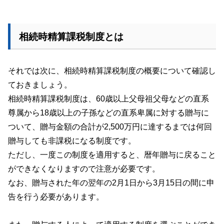
相続時精算課税制度とは
それでは次に、相続時精算課税制度の概要について確認し
ておきましょう。
相続時精算課税制度は、
60
歳以上父母祖父母などの直系
尊属から
18
歳以上の子孫などの直系卑属に対する贈与に
ついて、贈与金額の合計が
2,500
万円に達するまでは何回
贈与しても非課税になる制度です。
ただし、一度この制度を適用すると、暦年贈与に戻ること
ができなくなりますので注意が必要です。
なお、贈与された年の翌年の
2
月
1
日から
3
月
15
日の間に申
告を行う必要があります。