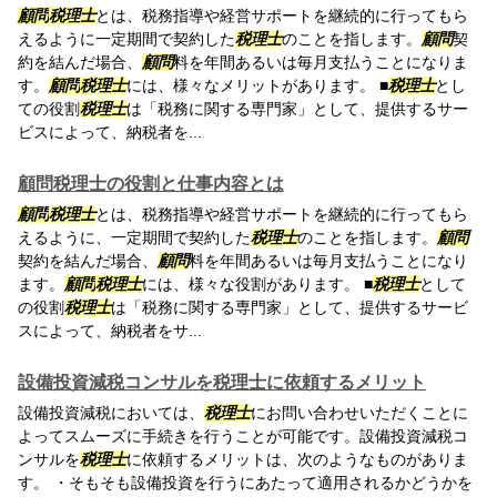
顧問
税理士
とは、税務指導や経営サポートを継続的に行ってもら
えるように一定期間で契約した
税理士
のことを指します。
顧問
契
約を結んだ場合、
顧問
料を年間あるいは毎月支払うことになりま
す。
顧問
税理士
には、様々なメリットがあります。 ■
税理士
とし
ての役割
税理士
は「税務に関する専門家」として、提供するサー
ビスによって、納税者を...
顧問税理士の役割と仕事内容とは
顧問
税理士
とは、税務指導や経営サポートを継続的に行ってもら
えるように、一定期間で契約した
税理士
のことを指します。
顧問
契約を結んだ場合、
顧問
料を年間あるいは毎月支払うことになり
ます。
顧問
税理士
には、様々な役割があります。 ■
税理士
として
の役割
税理士
は「税務に関する専門家」として、提供するサービ
スによって、納税者をサ...
設備投資減税コンサルを税理士に依頼するメリット
設備投資減税においては、
税理士
にお問い合わせいただくことに
よってスムーズに手続きを行うことが可能です。設備投資減税コ
ンサルを
税理士
に依頼するメリットは、次のようなものがありま
す。 ・そもそも設備投資を行うにあたって適用されるかどうかを