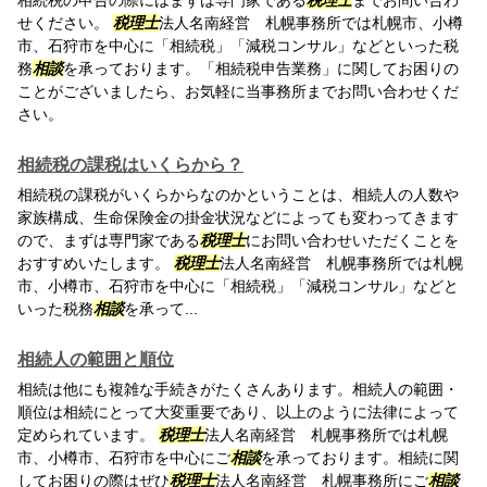
相続税の申告の際にはまずは専門家である
税理士
までお問い合わ
せください。
税理士
法人名南経営 札幌事務所では札幌市、小樽
市、石狩市を中心に「相続税」「減税コンサル」などといった税
務
相談
を承っております。「相続税申告業務」に関してお困りの
ことがございましたら、お気軽に当事務所までお問い合わせくだ
さい。
相続税の課税はいくらから？
相続税の課税がいくらからなのかということは、相続人の人数や
家族構成、生命保険金の掛金状況などによっても変わってきます
ので、まずは専門家である
税理士
にお問い合わせいただくことを
おすすめいたします。
税理士
法人名南経営 札幌事務所では札幌
市、小樽市、石狩市を中心に「相続税」「減税コンサル」などと
いった税務
相談
を承って...
相続人の範囲と順位
相続は他にも複雑な手続きがたくさんあります。相続人の範囲・
順位は相続にとって大変重要であり、以上のように法律によって
定められています。
税理士
法人名南経営 札幌事務所では札幌
市、小樽市、石狩市を中心にご
相談
を承っております。相続に関
してお困りの際はぜひ
税理士
法人名南経営 札幌事務所にご
相談