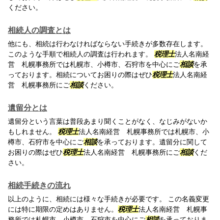
ください。
相続人の調査とは
他にも、相続は行わなければならない手続きが多数存在します。
このような手順で相続人の調査は行われます。
税理士
法人名南経
営 札幌事務所では札幌市、小樽市、石狩市を中心にご
相談
を承
っております。相続についてお困りの際はぜひ
税理士
法人名南経
営 札幌事務所にご
相談
ください。
遺留分とは
遺留分という言葉は普段あまり聞くことがなく、なじみがないか
もしれません。
税理士
法人名南経営 札幌事務所では札幌市、小
樽市、石狩市を中心にご
相談
を承っております。遺留分に関して
お困りの際はぜひ
税理士
法人名南経営 札幌事務所にご
相談
くだ
さい。
相続手続きの流れ
以上のように、相続には様々な手続きが必要です。 この名義変更
には特に期限の定めはありません。
税理士
法人名南経営 札幌事
務所では札幌市、小樽市、石狩市を中心にご
相談
を承っておりま