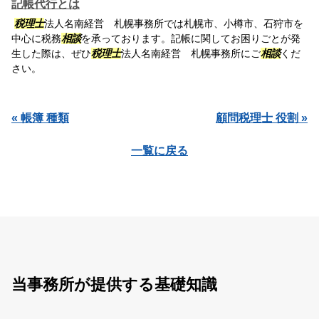
記帳代行とは
税理士
法人名南経営 札幌事務所では札幌市、小樽市、石狩市を
中心に税務
相談
を承っております。記帳に関してお困りごとが発
生した際は、ぜひ
税理士
法人名南経営 札幌事務所にご
相談
くだ
さい。
« 帳簿 種類
顧問税理士 役割 »
一覧に戻る
当事務所が提供する基礎知識