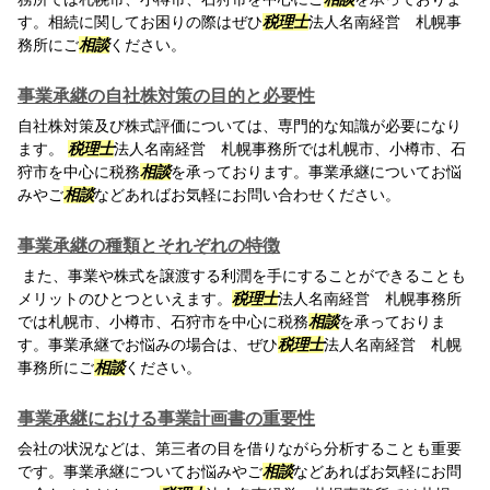
す。相続に関してお困りの際はぜひ
税理士
法人名南経営 札幌事
務所にご
相談
ください。
事業承継の自社株対策の目的と必要性
自社株対策及び株式評価については、専門的な知識が必要になり
ます。
税理士
法人名南経営 札幌事務所では札幌市、小樽市、石
狩市を中心に税務
相談
を承っております。事業承継についてお悩
みやご
相談
などあればお気軽にお問い合わせください。
事業承継の種類とそれぞれの特徴
また、事業や株式を譲渡する利潤を手にすることができることも
メリットのひとつといえます。
税理士
法人名南経営 札幌事務所
では札幌市、小樽市、石狩市を中心に税務
相談
を承っておりま
す。事業承継でお悩みの場合は、ぜひ
税理士
法人名南経営 札幌
事務所にご
相談
ください。
事業承継における事業計画書の重要性
会社の状況などは、第三者の目を借りながら分析することも重要
です。事業承継についてお悩みやご
相談
などあればお気軽にお問