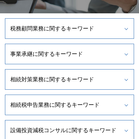
税務顧問業務に関するキーワード
節税 個人事業主
事業承継に関するキーワード
顧問税理士 契約
確定申告 節税
弁護士 税務書類 作成
新規事業 計画書
税務相談
相続対策業務に関するキーワード
事業計画書 重要性
税理士 費用
株式交換 適格要件
顧問税理士 メリット
事業譲渡 税金
相続税対策 不動産
帳簿 種類
事業承継税制 要件
相続税申告業務に関するキーワード
相続時精算課税制度とは
所得税 節税
事業承継 支援
相続人 調査方法
顧問税理士 役割
事業承継税制 わかりやすく
遺留分 割合
法人税 申告期限
相続税 計算
自社株買い 目的
相続時精算課税制度 メリット
税理士 顧問料 相場
設備投資減税コンサルに関するキーワード
不動産相続 手続き
株式譲渡 手続き
相続手続き 期限
節税対策 法人
相続税 税率