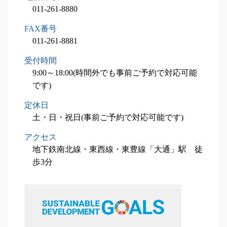
事業承継 北広島市 相談
011-261-8880
相続対策業務 石狩市 税理士
設備投資減税コンサル 岩見沢市 相談
FAX番号
設備投資減税コンサル 岩見沢市 税理士
011-261-8881
相続対策業務 江別市 相談
受付時間
相続対策業務 北広島市 税理士
9:00～18:00(時間外でも事前ご予約で対応可能
です)
定休日
土・日・祝日(事前ご予約で対応可能です)
アクセス
地下鉄南北線・東西線・東豊線「大通」駅 徒
歩3分