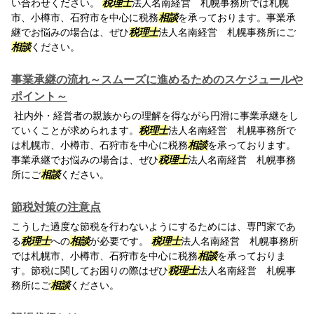
い合わせください。
税理士
法人名南経営 札幌事務所では札幌
市、小樽市、石狩市を中心に税務
相談
を承っております。事業承
継でお悩みの場合は、ぜひ
税理士
法人名南経営 札幌事務所にご
相談
ください。
事業承継の流れ～スムーズに進めるためのスケジュールや
ポイント～
社内外・経営者の親族からの理解を得ながら円滑に事業承継をし
ていくことが求められます。
税理士
法人名南経営 札幌事務所で
は札幌市、小樽市、石狩市を中心に税務
相談
を承っております。
事業承継でお悩みの場合は、ぜひ
税理士
法人名南経営 札幌事務
所にご
相談
ください。
節税対策の注意点
こうした過度な節税を行わないようにするためには、専門家であ
る
税理士
への
相談
が必要です。
税理士
法人名南経営 札幌事務所
では札幌市、小樽市、石狩市を中心に税務
相談
を承っておりま
す。節税に関してお困りの際はぜひ
税理士
法人名南経営 札幌事
務所にご
相談
ください。