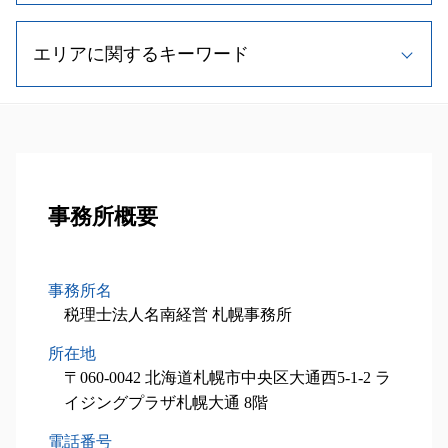
事業承継 税理士
遺留分 法規
税理士 変更
相続税 計算方法
事業承継 流れ
設備投資減税 とは
相続人 調査
資金調達 中小企業
相続税 非課税
m&a メリット
エリアに関するキーワード
税理士 相談
相続人 順位
法人 税務調査
相続税 申告書
事業承継 株
中小企業庁 補助金
相続 遺留分
相続税 節税
相続税 財産
自社株買い メリット
小規模事業者持続化補助金 申請方法
相続 欠格事由
法人税 節税
事業承継 当別町 税理士
相続税 基礎控除
事業計画書 作り方
中小企業投資促進税制 延長
二次相続 対策
顧問税理士とは
税務顧問業務 南幌市 税理士
不動産 相続税
自社株買い 株価 影響
税制優遇制度 対象
相続時精算課税制度 デメリット
記帳 代行 相場
事業承継 北広島市 税理士
不動産 相続税対策
事業承継 計画
中小企業経営強化税制 太陽光
遺留分 計算
設備投資減税コンサル 函館市 相談
相続税 無申告
m&a 退職金
税理士 メリット
相続人 調査 費用
設備投資減税コンサル 小樽市 相談
事務所概要
相続税 申告 流れ
自社株 対策
中小企業投資促進税制
相続 養子縁組
事業承継 江別市 相談
相続税申告 必要書類
自社株式 取得
経営計画書 作成
孫 生前贈与
税務顧問業務 北広島市 税理士
土地 相続税 計算
設備投資減税 コンサル
相続人 範囲
相続税申込業務 岩見沢市 相談
相続税 期限
事務所名
小規模事業主 雇用調整助成金
相続税 配偶者控除
設備投資減税コンサル 千歳市 相談
相続税 申告書 添付書類
税理士法人名南経営 札幌事務所
中小企業 投資促進税制 証明書
小規模宅地等の特例 相続税
相続対策業務 小樽市 相談
不動産 相続税評価額
経営計画書
所在地
税務顧問業務 函館市 相談
相続税 控除 対象
中小企業投資促進税制 流れ
税務顧問業務 恵庭市 税理士
〒060-0042 北海道札幌市中央区大通西5-1-2 ラ
相続税 時効
税理士 費用 相場
税務顧問業務 札幌市 税理士
イジングプラザ札幌大通 8階
不動産 相続 期限
相続税申込業務 千歳市 相談
電話番号