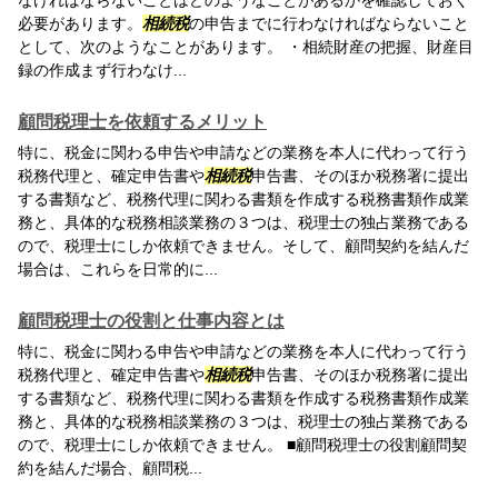
なければならないことはどのようなことがあるかを確認しておく
必要があります。
相続税
の申告までに行わなければならないこと
として、次のようなことがあります。 ・相続財産の把握、財産目
録の作成まず行わなけ...
顧問税理士を依頼するメリット
特に、税金に関わる申告や申請などの業務を本人に代わって行う
税務代理と、確定申告書や
相続税
申告書、そのほか税務署に提出
する書類など、税務代理に関わる書類を作成する税務書類作成業
務と、具体的な税務相談業務の３つは、税理士の独占業務である
ので、税理士にしか依頼できません。そして、顧問契約を結んだ
場合は、これらを日常的に...
顧問税理士の役割と仕事内容とは
特に、税金に関わる申告や申請などの業務を本人に代わって行う
税務代理と、確定申告書や
相続税
申告書、そのほか税務署に提出
する書類など、税務代理に関わる書類を作成する税務書類作成業
務と、具体的な税務相談業務の３つは、税理士の独占業務である
ので、税理士にしか依頼できません。 ■顧問税理士の役割顧問契
約を結んだ場合、顧問税...