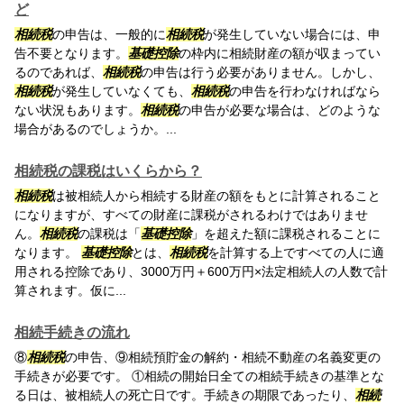
ど
相続税
の申告は、一般的に
相続税
が発生していない場合には、申
告不要となります。
基礎控除
の枠内に相続財産の額が収まってい
るのであれば、
相続税
の申告は行う必要がありません。しかし、
相続税
が発生していなくても、
相続税
の申告を行わなければなら
ない状況もあります。
相続税
の申告が必要な場合は、どのような
場合があるのでしょうか。...
相続税の課税はいくらから？
相続税
は被相続人から相続する財産の額をもとに計算されること
になりますが、すべての財産に課税がされるわけではありませ
ん。
相続税
の課税は「
基礎控除
」を超えた額に課税されることに
なります。
基礎控除
とは、
相続税
を計算する上ですべての人に適
用される控除であり、3000万円＋600万円×法定相続人の人数で計
算されます。仮に...
相続手続きの流れ
⑧
相続税
の申告、⑨相続預貯金の解約・相続不動産の名義変更の
手続きが必要です。 ①相続の開始日全ての相続手続きの基準とな
る日は、被相続人の死亡日です。手続きの期限であったり、
相続