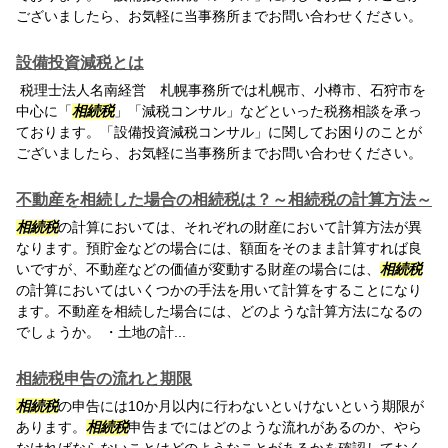
ございましたら、お気軽に当事務所までお問い合わせください。
設備投資減税とは
税理士法人名南経営 札幌事務所では札幌市、小樽市、石狩市を
中心に「
相続税
」「減税コンサル」などといった税務相談を承っ
ております。「設備投資減税コンサル」に関してお困りのことが
ございましたら、お気軽に当事務所までお問い合わせください。
不動産を相続した場合の相続税は？～相続税の計算方法～
相続税
の計算においては、それぞれの財産において計算方法が異
なります。預貯金などの場合には、額面をそのまま計算すれば良
いですが、不動産などの価値が変動する財産の場合には、
相続税
の計算においてはいくつかの手法を用いて計算をすることになり
ます。不動産を相続した場合には、どのような計算方法になるの
でしょうか。 ・土地の計...
相続税申告の流れと期限
相続税
の申告には10か月以内に行わないといけないという期限が
あります。
相続税
申告までにはどのような流れがあるのか、やら