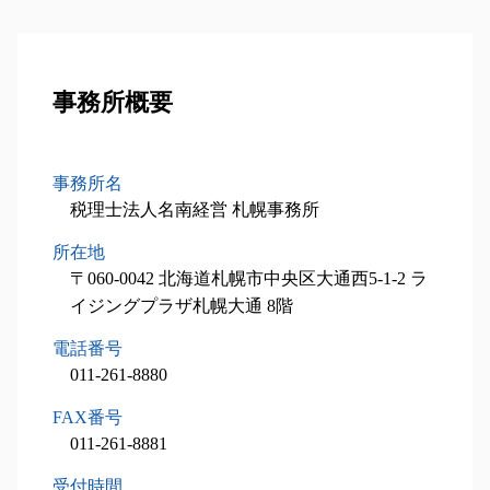
経営計画書 作成
相続人 順位
法人税 節税
税務顧問業務 石狩市 税理士
相続税 申告 流れ
事業承継 計画
税理士 相談
相続時精算課税制度 メリット
節税 個人事業主
事業承継 千歳市 相談
相続税 計算
事業承継 種類
経営計画書
相続 手続き 費用
相続対策業務 夕張市 税理士
不動産相続 手続き
自社株買い メリット
中小企業投資促進税制 流れ
相続 遺留分
相続税申込業務 函館市 相談
事務所概要
相続税 時効
新規 事業 計画
税理士 メリット
相続手続き 期限
設備投資減税コンサル 岩見沢市 税理士
相続税 無申告
m&a メリット
中小企業経営強化税制 太陽光
遺留分 計算
税務顧問業務 南幌市 相談
相続税 控除 対象
税理士 費用 相場
相続人 調査
設備投資減税コンサル 北広島市 相談
相続税 基礎控除
事務所名
設備投資減税 コンサル
二次相続 対策
相続税申込業務 南幌市 税理士
相続税 税率
税理士法人名南経営 札幌事務所
中小企業投資促進税制 延長
相続税 配偶者控除
相続税申込業務 夕張市 税理士
不動産 相続税対策
設備投資減税 とは
所在地
相続対策業務 石狩市 税理士
不動産 相続税
小規模事業者持続化補助金 申請方法
相続対策業務 夕張市 相談
〒060-0042 北海道札幌市中央区大通西5-1-2 ラ
相続税 財産
税制優遇制度 対象
設備投資減税コンサル 札幌市 相談
イジングプラザ札幌大通 8階
相続税 申告書
税務顧問業務 南幌市 税理士
電話番号
相続税申込業務 石狩市 税理士
011-261-8880
設備投資減税コンサル 苫小牧市 相談
事業承継 夕張市 税理士
FAX番号
相続対策業務 南幌市 税理士
011-261-8881
事業承継 北広島市 税理士
受付時間
事業承継 岩見沢市 税理士