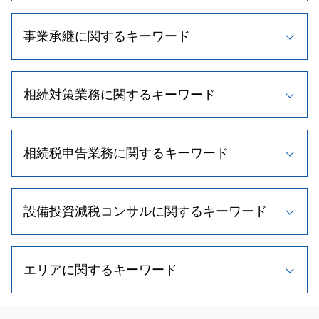
税理士 変更
事業承継に関するキーワード
顧問税理士 メリット
記帳代行 種類
帳簿 種類
事業承継 特徴
法人 税務調査
相続対策業務に関するキーワード
事業承継 支援
資金調達 中小企業
自社株買い 株価 影響
弁護士 税務書類 作成
株式譲渡 手続き
遺留分 割合
節税対策 法人
事業譲渡 税金
相続税申告業務に関するキーワード
相続人 範囲
確定申告 節税
事業承継税制 要件
相続人 調査 費用
税務相談
自社株式 取得
遺留分 法規
法人税 申告期限
相続税 非課税
事業承継 株
相続時精算課税制度とは
記帳 代行 相場
設備投資減税コンサルに関するキーワード
相続税申告 必要書類
自社株 対策
遺留分 制度
法人税 繰越欠損金
不動産 相続税評価額
事業承継 流れ
相続時精算課税制度 デメリット
顧問 契約
相続税 申告書 添付書類
事業承継 税理士
小規模事業主 雇用調整助成金
相続 手続き 流れ
顧問税理士 役割
相続税 計算方法
株式交換 適格要件
エリアに関するキーワード
中小企業投資促進税制
孫 生前贈与
税理士 費用
相続税 期限
m&a 退職金
中小企業庁 補助金
相続人 調査方法
税理士 顧問料 相場
不動産 相続 期限
事業承継税制 わかりやすく
中小企業 投資促進税制 証明書
小規模宅地等の特例 相続税
顧問 契約書
相続税申込業務 石狩市 相談
土地 相続税 計算
事業計画書 重要性