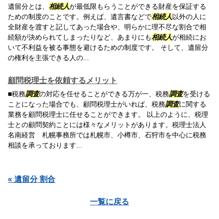
遺留分とは、
相続人
が最低限もらうことができる財産を保証する
ための制度のことです。例えば、遺言書などで
相続人
以外の人に
全財産を渡すと記してあった場合や、明らかに理不尽な割合で相
続額が決められてしまったりなど、あまりにも
相続人
が相続にお
いて不利益を被る事態を避けるための制度です。 そして、遺留分
の権利を主張できる人の...
顧問税理士を依頼するメリット
■税務
調査
の対応を任せることができる万が一、税務
調査
を受ける
ことになった場合でも、顧問税理士がいれば、税務
調査
に関する
業務を顧問税理士に任せることができます。 以上のように、税理
士との顧問契約ことには様々なメリットがあります。税理士法人
名南経営 札幌事務所では札幌市、小樽市、石狩市を中心に税務
相談を承っております...
« 遺留分 割合
一覧に戻る