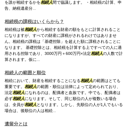
を誰が相続するかを
相続人
間で協議します。 ・相続税の計算、申
告、納税遺産分...
相続税の課税はいくらから？
相続税は被
相続人
から相続する財産の額をもとに計算されること
になりますが、すべての財産に課税がされるわけではありませ
ん。相続税の課税は「基礎控除」を超えた額に課税されることに
なります。 基礎控除とは、相続税を計算する上ですべての人に適
用される控除であり、3000万円＋600万円×法定
相続人
の人数で計
算されます。仮に...
相続人の範囲と順位
相続において、財産を相続することになる
相続人
の範囲はとても
重要です。
相続人
の範囲・順位は法律によって定められており、
法定
相続人
になれるのは、配偶者と血族です。中でも、配偶者は
必ず
相続人
になります。そして、同じ順位の人が複数いる場合
は、全員が
相続人
となります。しかし、先順位の人が1人でもいる
場合は、後順位の人は相続...
遺留分とは