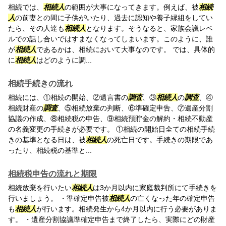
相続では、
相続人
の範囲が大事になってきます。例えば、被
相続
人
の前妻との間に子供がいたり、過去に認知や養子縁組をしてい
たら、その人達も
相続人
となります。そうなると、家族会議レベ
ルでの話し合いではすまなくなってしまいます。このように、誰
が
相続人
であるかは、相続において大事なのです。 では、具体的
に
相続人
はどのように調...
相続手続きの流れ
相続には、①相続の開始、②遺言書の
調査
、③
相続人
の
調査
、④
相続財産の
調査
、⑤相続放棄の判断、⑥準確定申告、⑦遺産分割
協議の作成、⑧相続税の申告、⑨相続預貯金の解約・相続不動産
の名義変更の手続きが必要です。 ①相続の開始日全ての相続手続
きの基準となる日は、被
相続人
の死亡日です。手続きの期限であ
ったり、相続税の基準と...
相続税申告の流れと期限
相続放棄を行いたい
相続人
は3か月以内に家庭裁判所にて手続きを
行いましょう。 ・準確定申告被
相続人
の亡くなった年の確定申告
も
相続人
が行います。相続発生から4か月以内に行う必要がありま
す。 ・遺産分割協議準確定申告まで終了したら、実際にどの財産