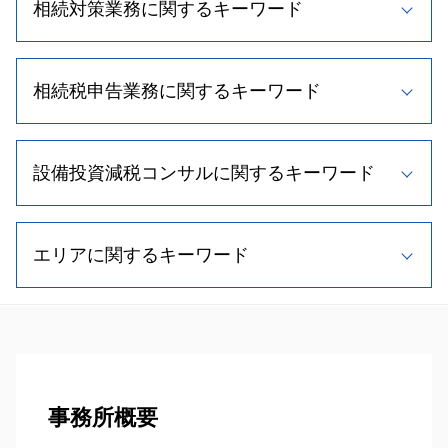
顧問 契約書
相続対策業務に関するキーワード
m&a 退職金
税理士 顧問 相談
事業承継税制 わかりやすく
相続税 節税
事業承継税制 要件
相続時精算課税制度とは
資金調達 中小企業
株式交換 適格要件
相続税申告業務に関するキーワード
相続人 範囲
税理士 費用
事業承継 計画
相続手続き 期限
税理士 変更
新規 事業 計画
遺留分 法規
法人税 繰越欠損金
相続税 無申告
株式譲渡 手続き
相続 養子縁組
税務相談
設備投資減税コンサルに関するキーワード
不動産 相続税対策
事業承継 種類
小規模宅地等の特例 相続税
確定申告 節税
相続税 申告 流れ
事業承継 支援
相続人 調査
顧問税理士 役割
不動産相続 手続き
新規事業 計画書
中小企業経営強化税制 太陽光
相続 遺留分
節税対策 法人
相続税 非課税
自社株式 取得
エリアに関するキーワード
小規模事業者持続化補助金 申請方法
遺留分 制度
法人税 節税
相続税 時効
m&a メリット
中小企業投資促進税制 延長
相続 手続き 流れ
帳簿 種類
相続税 申告書 添付書類
事業計画書 作り方
経営計画書
相続 手続き 費用
顧問税理士 メリット
相続税申込業務 小樽市 税理士
相続税 計算方法
事業承継 株
中小企業投資促進税制 流れ
遺留分 割合
法人税 申告期限
相続税申込業務 北広島市 税理士
相続税 期限
事業譲渡 税金
中小企業庁 補助金
相続人 調査 費用
税理士 顧問料 相場
事業承継 石狩市 税理士
土地 相続税 計算
自社株買い メリット
設備投資減税 コンサル
相続人 順位
事業承継 苫小牧市 相談
相続税申告 必要書類
自社株買い 株価 影響
税理士 メリット
孫 生前贈与
相続税申込業務 恵庭市 相談
事務所概要
不動産 相続税評価額
事業計画書 重要性
中小企業 投資促進税制 証明書
相続税対策 不動産
事業承継 小樽市 税理士
相続税 控除 対象
自社株買い 目的