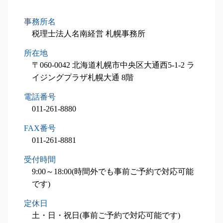
設備投資減税 とは
相続人 調査方法
相続対策業務 札幌市 相談
相続税 財産
税制優遇制度 対象
相続 欠格事由
税務顧問業務 夕張市 相談
相続税 申告書
事務所名
税理士 費用 相場
相続時精算課税制度 メリット
相続対策業務 札幌市 税理士
不動産 相続税
税理士法人名南経営 札幌事務所
小規模事業主 雇用調整助成金
遺留分 計算
相続対策業務 函館市 相談
相続税 税率
中小企業投資促進税制
所在地
相続税申込業務 当別町 税理士
不動産 相続 期限
税理士 相談
設備投資減税コンサル 函館市 相談
〒060-0042 北海道札幌市中央区大通西5-1-2 ラ
相続税 計算
経営計画書 作成
設備投資減税コンサル 函館市 税理士
イジングプラザ札幌大通 8階
相続税 基礎控除
相続税申込業務 南幌市 相談
電話番号
税務顧問業務 千歳市 相談
011-261-8880
相続税申込業務 千歳市 税理士
相続税申込業務 岩見沢市 税理士
FAX番号
事業承継 苫小牧市 税理士
011-261-8881
事業承継 当別町 税理士
受付時間
相続税申込業務 江別市 税理士
9:00～18:00(時間外でも事前ご予約で対応可能
です)
定休日
土・日・祝日(事前ご予約で対応可能です)