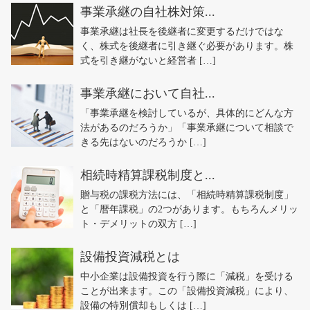
事業承継の自社株対策...
事業承継は社長を後継者に変更するだけではな
く、株式を後継者に引き継ぐ必要があります。株
式を引き継がないと経営者 […]
事業承継において自社...
「事業承継を検討しているが、具体的にどんな方
法があるのだろうか」「事業承継について相談で
きる先はないのだろうか […]
相続時精算課税制度と...
贈与税の課税方法には、「相続時精算課税制度」
と「暦年課税」の2つがあります。もちろんメリッ
ト・デメリットの双方 […]
設備投資減税とは
中小企業は設備投資を行う際に「減税」を受ける
ことが出来ます。この「設備投資減税」により、
設備の特別償却もしくは […]