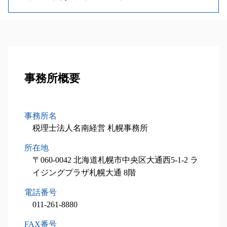
相続税 節税
相続税 基礎控除
自社株買い 株価 影響
税理士 費用 相場
相続 手続き 流れ
記帳代行 種類
相続税 計算
事業計画書 重要性
税制優遇制度 対象
相続 養子縁組
弁護士 税務書類 作成
税務顧問業務 石狩市 相談
相続税 控除 対象
事業計画書 作り方
中小企業投資促進税制 延長
遺留分 制度
節税対策 法人
税務顧問業務 恵庭市 相談
相続税 申告書 添付書類
事業承継 種類
小規模事業主 雇用調整助成金
遺留分 計算
節税 個人事業主
設備投資減税コンサル 南幌市 相談
相続税申告 必要書類
自社株買い メリット
中小企業庁 補助金
相続時精算課税制度とは
税務顧問業務 恵庭市 税理士
土地 相続税 計算
事業承継 特徴
中小企業投資促進税制 流れ
孫 生前贈与
設備投資減税コンサル 札幌市 税理士
事務所概要
相続税 税率
m&a 退職金
税理士 相談
相続 欠格事由
事業承継 札幌市 相談
相続税 期限
事業譲渡 税金
小規模事業者持続化補助金 申請方法
相続人 範囲
相続税申込業務 当別町 税理士
相続税 申告 流れ
設備投資減税 コンサル
相続人 調査方法
相続税申込業務 岩見沢市 税理士
相続税 財産
事務所名
設備投資減税 とは
相続人 調査 費用
事業承継 北広島市 税理士
不動産相続 手続き
税理士法人名南経営 札幌事務所
中小企業投資促進税制
相続税 配偶者控除
税務顧問業務 岩見沢市 税理士
相続税 時効
税理士 メリット
所在地
税務顧問業務 北広島市 税理士
不動産 相続税対策
中小企業 投資促進税制 証明書
相続対策業務 苫小牧市 相談
〒060-0042 北海道札幌市中央区大通西5-1-2 ラ
不動産 相続税評価額
経営計画書
相続対策業務 石狩市 税理士
イジングプラザ札幌大通 8階
不動産 相続税
設備投資減税コンサル 千歳市 相談
電話番号
相続税申込業務 南幌市 相談
011-261-8880
相続税申込業務 江別市 税理士
税務顧問業務 札幌市 税理士
FAX番号