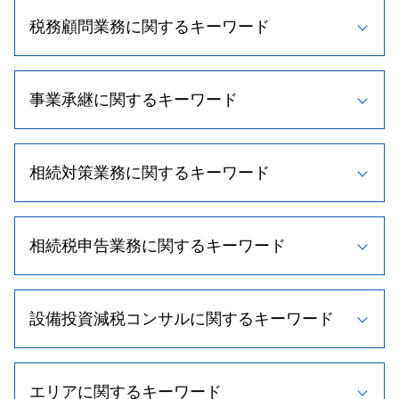
税務顧問業務に関するキーワード
法人税 節税
事業承継に関するキーワード
顧問 契約
確定申告 節税
法人 税務調査
事業承継 支援
帳簿 種類
相続対策業務に関するキーワード
自社株買い 目的
税理士 変更
自社株式 取得
法人税 繰越欠損金
株式譲渡 手続き
相続人 順位
税理士 顧問料 相場
事業承継 税理士
相続税申告業務に関するキーワード
相続時精算課税制度 デメリット
税務相談
事業承継 株
小規模宅地等の特例 相続税
所得税 節税
事業承継 株式譲渡
遺留分 割合
顧問税理士 メリット
相続税 申告書
m&a メリット
相続手続き 期限
顧問税理士 役割
設備投資減税コンサルに関するキーワード
相続税 非課税
新規 事業 計画
二次相続 対策
顧問税理士とは
相続税 計算方法
事業承継 流れ
相続時精算課税制度 メリット
税理士 費用
相続税 無申告
事業承継 計画
経営計画書 作成
相続 遺留分
法人税 申告期限
不動産 相続 期限
自社株 対策
エリアに関するキーワード
中小企業経営強化税制 太陽光
遺留分 法規