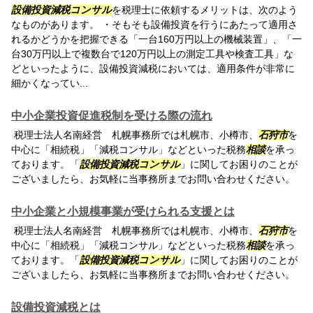
設備投資減税コンサル
を税理士に依頼するメリットは、次のよう
なものがあります。 ・そもそも設備投資を行うにあたって適用さ
れるかどうかを把握できる「一台160万円以上の機械装置」、「一
台30万円以上で複数台で120万円以上の測定工具や検査工具」な
どといったように、設備投資減税においては、適用条件が非常に
細かくなってい...
中小企業投資促進税制を受ける際の流れ
税理士法人名南経営 札幌事務所では札幌市、小樽市、
石狩市
を
中心に「相続税」「減税コンサル」などといった税務
相談
を承っ
ております。「
設備投資減税コンサル
」に関してお困りのことが
ございましたら、お気軽に当事務所までお問い合わせください。
中小企業と小規模事業が受けられる支援とは
税理士法人名南経営 札幌事務所では札幌市、小樽市、
石狩市
を
中心に「相続税」「減税コンサル」などといった税務
相談
を承っ
ております。「
設備投資減税コンサル
」に関してお困りのことが
ございましたら、お気軽に当事務所までお問い合わせください。
設備投資減税とは