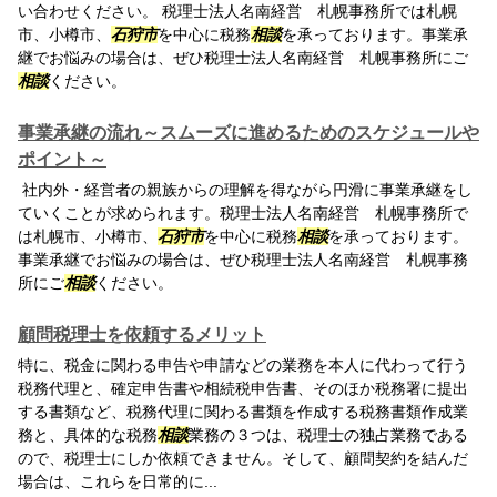
い合わせください。 税理士法人名南経営 札幌事務所では札幌
市、小樽市、
石狩市
を中心に税務
相談
を承っております。事業承
継でお悩みの場合は、ぜひ税理士法人名南経営 札幌事務所にご
相談
ください。
事業承継の流れ～スムーズに進めるためのスケジュールや
ポイント～
社内外・経営者の親族からの理解を得ながら円滑に事業承継をし
ていくことが求められます。税理士法人名南経営 札幌事務所で
は札幌市、小樽市、
石狩市
を中心に税務
相談
を承っております。
事業承継でお悩みの場合は、ぜひ税理士法人名南経営 札幌事務
所にご
相談
ください。
顧問税理士を依頼するメリット
特に、税金に関わる申告や申請などの業務を本人に代わって行う
税務代理と、確定申告書や相続税申告書、そのほか税務署に提出
する書類など、税務代理に関わる書類を作成する税務書類作成業
務と、具体的な税務
相談
業務の３つは、税理士の独占業務である
ので、税理士にしか依頼できません。そして、顧問契約を結んだ
場合は、これらを日常的に...