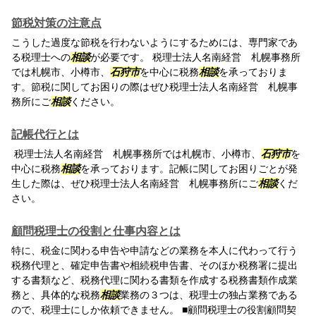
節税対策の注意点
こうした過度な節税を行わないようにするためには、専門家であ
る税理士への
相談
が必要です。 税理士法人名南経営 札幌事務所
では札幌市、小樽市、
石狩市
を中心に税務
相談
を承っておりま
す。節税に関してお困りの際はぜひ税理士法人名南経営 札幌事
務所にご
相談
ください。
記帳代行とは
税理士法人名南経営 札幌事務所では札幌市、小樽市、
石狩市
を
中心に税務
相談
を承っております。記帳に関してお困りごとが発
生した際は、ぜひ税理士法人名南経営 札幌事務所にご
相談
くだ
さい。
顧問税理士の役割と仕事内容とは
特に、税金に関わる申告や申請などの業務を本人に代わって行う
税務代理と、確定申告書や相続税申告書、そのほか税務署に提出
する書類など、税務代理に関わる書類を作成する税務書類作成業
務と、具体的な税務
相談
業務の３つは、税理士の独占業務である
ので、税理士にしか依頼できません。 ■顧問税理士の役割顧問契