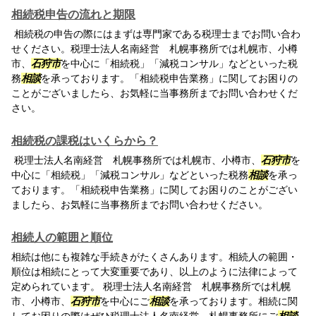
相続税申告の流れと期限
相続税の申告の際にはまずは専門家である税理士までお問い合わ
せください。税理士法人名南経営 札幌事務所では札幌市、小樽
市、
石狩市
を中心に「相続税」「減税コンサル」などといった税
務
相談
を承っております。「相続税申告業務」に関してお困りの
ことがございましたら、お気軽に当事務所までお問い合わせくだ
さい。
相続税の課税はいくらから？
税理士法人名南経営 札幌事務所では札幌市、小樽市、
石狩市
を
中心に「相続税」「減税コンサル」などといった税務
相談
を承っ
ております。「相続税申告業務」に関してお困りのことがござい
ましたら、お気軽に当事務所までお問い合わせください。
相続人の範囲と順位
相続は他にも複雑な手続きがたくさんあります。相続人の範囲・
順位は相続にとって大変重要であり、以上のように法律によって
定められています。 税理士法人名南経営 札幌事務所では札幌
市、小樽市、
石狩市
を中心にご
相談
を承っております。相続に関