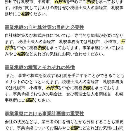
務所では札幌市、小樽市、
石狩市
を中心にご
相談
を承っておりま
す。相続に関してお困りの際はぜひ税理士法人名南経営 札幌事
務所にご
相談
ください。
事業承継の自社株対策の目的と必要性
自社株対策及び株式評価については、専門的な知識が必要になり
ます。 税理士法人名南経営 札幌事務所では札幌市、小樽市、
石
狩市
を中心に税務
相談
を承っております。事業承継についてお悩
みやご
相談
などあればお気軽にお問い合わせください。
事業承継の種類とそれぞれの特徴
また、事業や株式を譲渡する利潤を手にすることができることも
メリットのひとつといえます。税理士法人名南経営 札幌事務所
では札幌市、小樽市、
石狩市
を中心に税務
相談
を承っておりま
す。事業承継でお悩みの場合は、ぜひ税理士法人名南経営 札幌
事務所にご
相談
ください。
事業承継における事業計画書の重要性
会社の状況などは、第三者の目を借りながら分析することも重要
です。事業承継についてお悩みやご
相談
などあればお気軽にお問