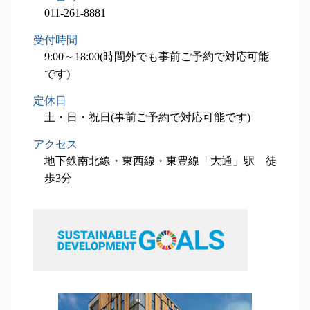
事業承継 夕張市 税理士
011-261-8881
事業承継 札幌市 税理士
受付時間
相続対策業務 江別市 相談
9:00～18:00(時間外でも事前ご予約で対応可能
です)
定休日
土・日・祝日(事前ご予約で対応可能です)
アクセス
地下鉄南北線・東西線・東豊線「大通」駅 徒
歩3分